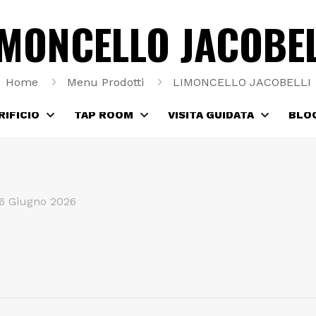
 ALLA NOSTRA NEWSLETTER
E NON PERDERE OFFERTE E 
IMONCELLO JACOBEL
Home
Menu Prodotti
LIMONCELLO JACOBELLI
RIFICIO
TAP ROOM
VISITA GUIDATA
BLO
6 Giugno 2026