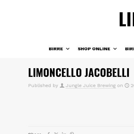
ISCRIVITI
L
BIRRE
SHOP ONLINE
BIR
LIMONCELLO JACOBELLI
Published by
Jungle Juice Brewing
on
2