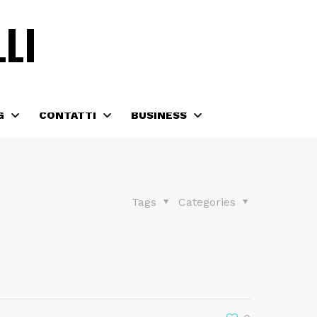
PROMOZIONI.
LI
0
G
CONTATTI
BUSINESS
Tags
Categories