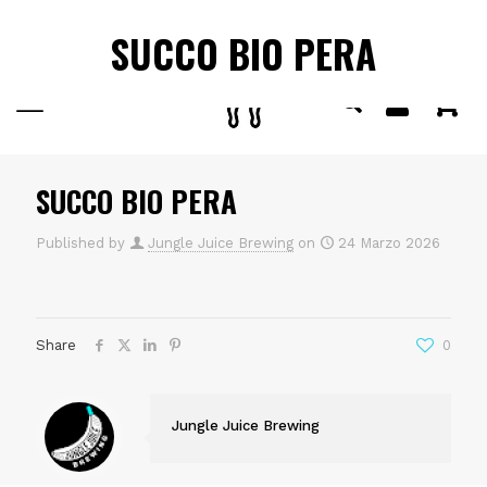
SPEDIZIONE GRATUITA
IN TUTTA ITALIA PER ORDINI
✕
SUCCO BIO PERA
SUPERIORI A €80.
0
SUCCO BIO PERA
Published by
Jungle Juice Brewing
on
24 Marzo 2026
Share
0
Jungle Juice Brewing