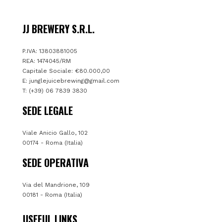
JJ BREWERY S.R.L.
P.IVA: 13803881005
REA: 1474045/RM
Capitale Sociale: €80.000,00
E:
junglejuicebrewing@gmail.com
T: (+39) 06 7839 3830
SEDE LEGALE
Viale Anicio Gallo, 102
00174 - Roma (Italia)
SEDE OPERATIVA
Via del Mandrione, 109
00181 - Roma (Italia)
USEFUL LINKS