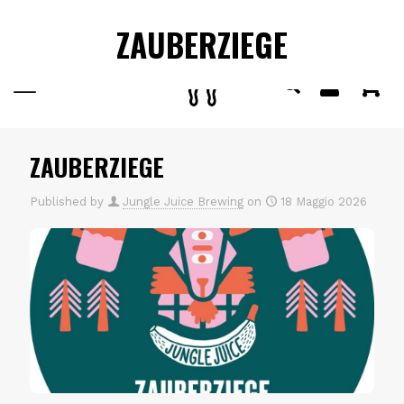
ISCRIVITI ALLA NOSTRA NEWSLETTER
E NON PERDERE
✕
ZAUBERZIEGE
OFFERTE E PROMOZIONI
0
ZAUBERZIEGE
Published by
Jungle Juice Brewing
on
18 Maggio 2026