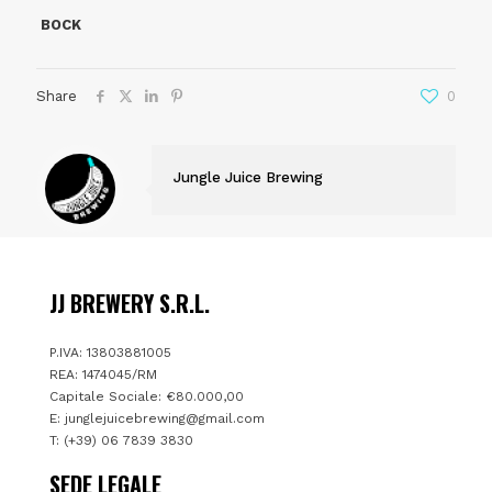
BOCK
Share
0
Jungle Juice Brewing
JJ BREWERY S.R.L.
P.IVA: 13803881005
REA: 1474045/RM
Capitale Sociale: €80.000,00
E:
junglejuicebrewing@gmail.com
T: (+39) 06 7839 3830
SEDE LEGALE