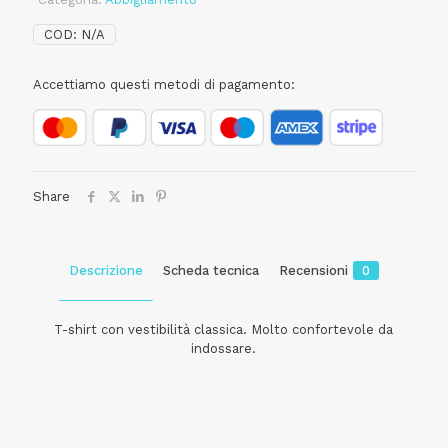
COD:
N/A
Accettiamo questi metodi di pagamento:
Share
Descrizione
Scheda tecnica
Recensioni
0
T-shirt con vestibilità classica. Molto confortevole da
indossare.
Recensioni
Modello
T-shirt
Ancora non ci sono recensioni.
Taglia
S, M, L, XL