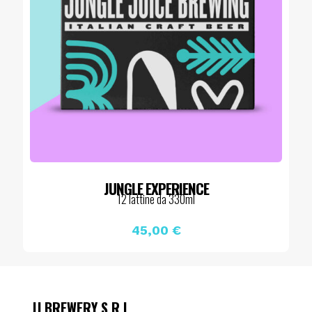
JUNGLE EXPERIENCE
12 lattine da 330ml
45,00
€
JJ BREWERY S.R.L.