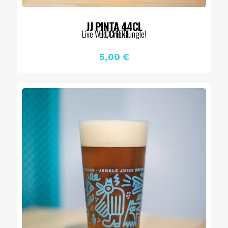
JJ PINTA 44CL
Live Wild, Drink Jungle!
BICCHIERE
5,00
€