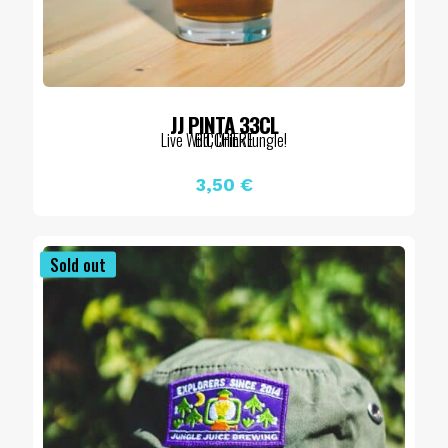
JJ PINTA 33CL
Live Wild, Drink Jungle!
BICCHIERE
3,50
€
Sold out