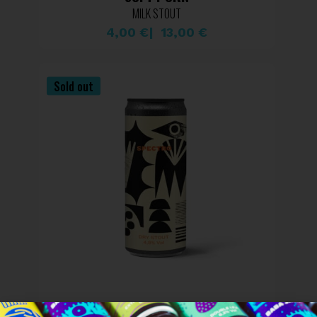
MILK STOUT
4,00
€
13,00
€
Sold out
SPECTRO