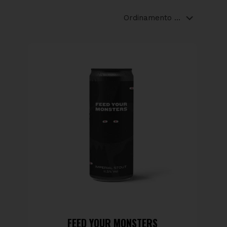
intense e strutturate, dedicate a chi ama tostature
profonde, corpo pieno e complessità aromatica.
Sono birre che lavorano su malti tostati, orzo
torrefatto, capaci di regalare note di cacao, caffè,
liquirizia e cioccolato fondente.
Dalle Stout più morbide e scorrevoli alle Imperial
Stout più robuste e alcoliche, ogni ricetta nasce per
offrire profondità e stratificazione aromatica. La
gestione delle tostature, dell’equilibrio tra dolcezza
residua e amaro, e la struttura del corpo sono
elementi centrali nel nostro approccio produttivo.
Brassate nel nostro birrificio artigianale, le Stout
Jungle Juice sono pensate per un’esperienza di
degustazione strutturata e armonica, dove
intensità e controllo convivono in equilibrio.
Struttura, profondità, carattere.
FEED YOUR MONSTERS