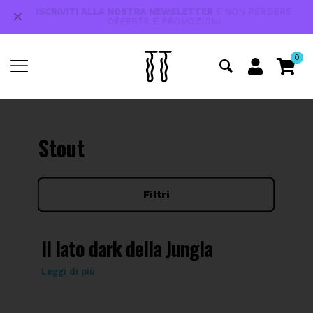
SPEDIZIONE GRATUITA
IN TUTTA ITALIA PER ORDINI
✕
SUPERIORI A €80.
0
Stout
Filtri
Il lato dark della Jungla
Leggi di più
Le Stout di Jungle Juice sono birre artigianali scure,