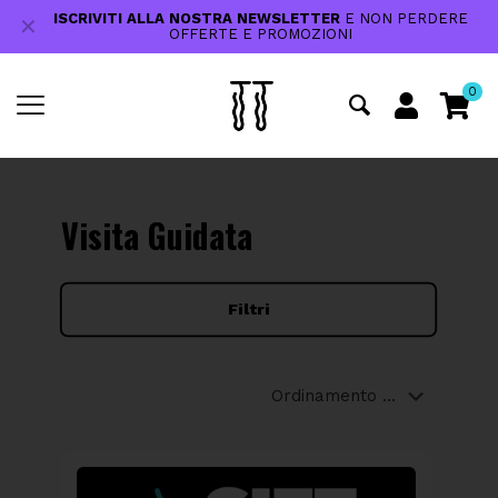
ISCRIVITI ALLA NOSTRA NEWSLETTER
E NON PERDERE
✕
OFFERTE E PROMOZIONI
0
Visita Guidata
Filtri