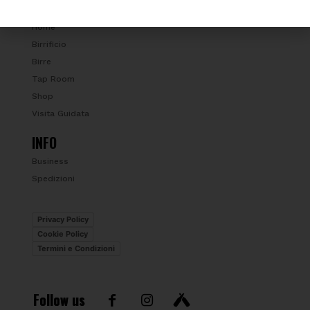
USEFUL LINKS
Home
Birrificio
Birre
Tap Room
Shop
Visita Guidata
INFO
Business
Spedizioni
Privacy Policy
Cookie Policy
Termini e Condizioni
Follow us