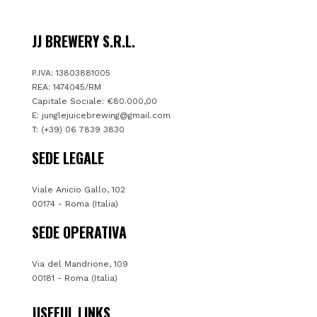
JJ BREWERY S.R.L.
P.IVA: 13803881005
REA: 1474045/RM
Capitale Sociale: €80.000,00
E:
junglejuicebrewing@gmail.com
T: (+39) 06 7839 3830
SEDE LEGALE
Viale Anicio Gallo, 102
00174 - Roma (Italia)
SEDE OPERATIVA
Via del Mandrione, 109
00181 - Roma (Italia)
USEFUL LINKS