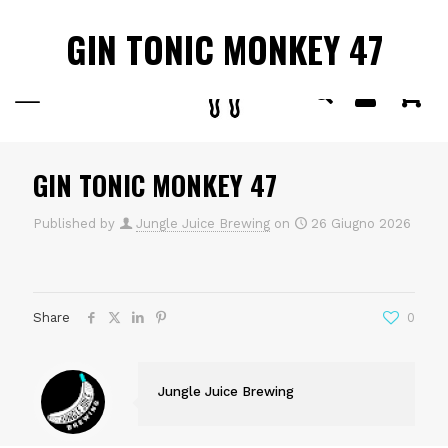
ISCRIVITI ALLA NOSTRA NEWSLETTER
E NON PERDERE
✕
GIN TONIC MONKEY 47
OFFERTE E PROMOZIONI
0
GIN TONIC MONKEY 47
Published by
Jungle Juice Brewing
on
26 Giugno 2026
Share
0
Jungle Juice Brewing