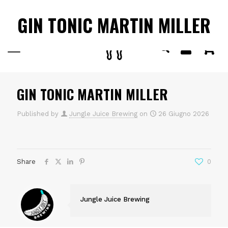
ISCRIVITI ALLA NOSTRA NEWSLETTER
E NON PERDERE
✕
GIN TONIC MARTIN MILLER
OFFERTE E PROMOZIONI
0
GIN TONIC MARTIN MILLER
Published by
Jungle Juice Brewing
on
26 Giugno 2026
Share
0
Jungle Juice Brewing