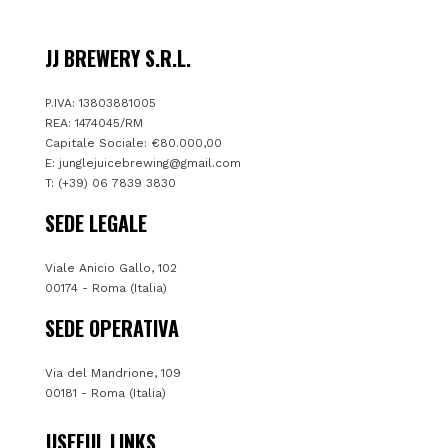
JJ BREWERY S.R.L.
P.IVA: 13803881005
REA: 1474045/RM
Capitale Sociale: €80.000,00
E:
junglejuicebrewing@gmail.com
T: (+39) 06 7839 3830
SEDE LEGALE
Viale Anicio Gallo, 102
00174 - Roma (Italia)
SEDE OPERATIVA
Via del Mandrione, 109
00181 - Roma (Italia)
USEFUL LINKS