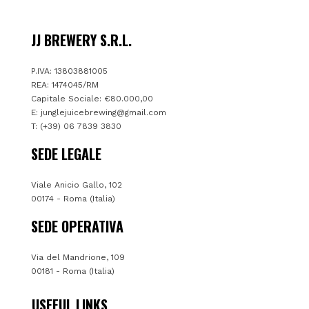
JJ BREWERY S.R.L.
P.IVA: 13803881005
REA: 1474045/RM
Capitale Sociale: €80.000,00
E:
junglejuicebrewing@gmail.com
T: (+39) 06 7839 3830
SEDE LEGALE
Viale Anicio Gallo, 102
00174 - Roma (Italia)
SEDE OPERATIVA
Via del Mandrione, 109
00181 - Roma (Italia)
USEFUL LINKS