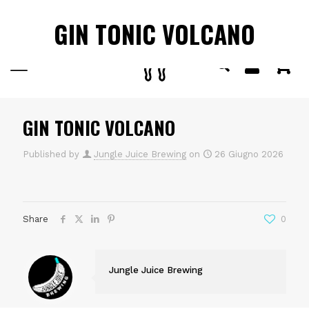
SPEDIZIONE GRATUITA
IN TUTTA ITALIA PER ORDINI
✕
GIN TONIC VOLCANO
SUPERIORI A €80.
0
GIN TONIC VOLCANO
Published by
Jungle Juice Brewing
on
26 Giugno 2026
Share
0
Jungle Juice Brewing