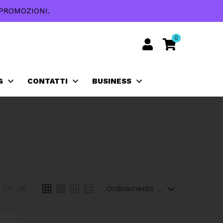
PROMOZIONI.
0
G
CONTATTI
BUSINESS
24
36