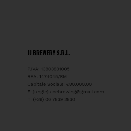
JJ BREWERY S.R.L.
P.IVA: 13803881005
REA: 1474045/RM
Capitale Sociale: €80.000,00
E:
junglejuicebrewing@gmail.com
T: (+39) 06 7839 3830