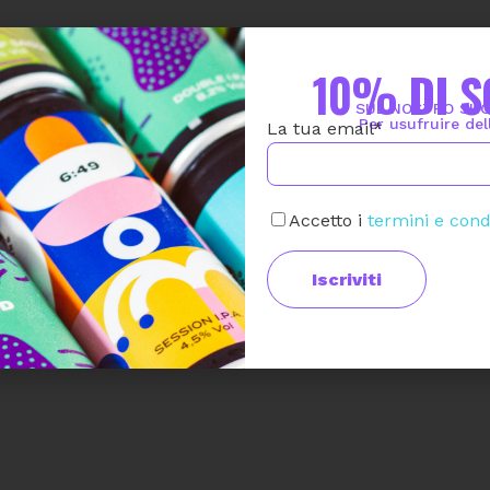
10% DI 
SUL NOSTRO SHO
Per usufruire de
La tua email*
Accetto i
termini e cond