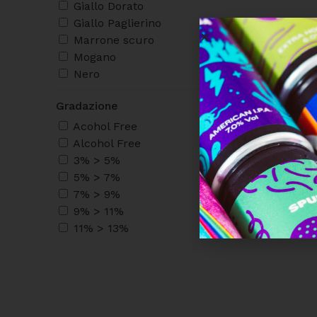
Giallo Dorato
Giallo Paglierino
Marrone scuro
Mogano
Nero
Gradazione
Acohol Free
Alcohol Free
3% > 5%
5% > 7%
7% > 9%
9% > 11%
11% > 13%