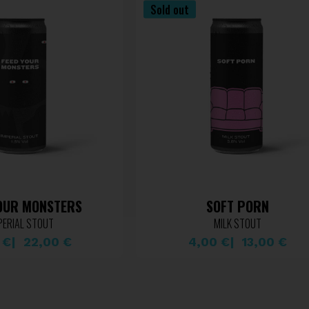
Sold out
YOUR MONSTERS
SOFT PORN
PERIAL STOUT
MILK STOUT
0
€
22,00
€
4,00
€
13,00
€