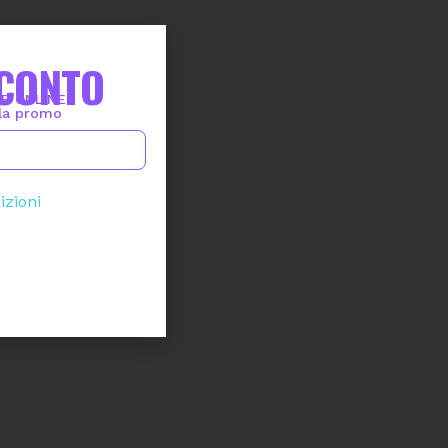
SCONTO
P ONLINE
lla promo
izioni